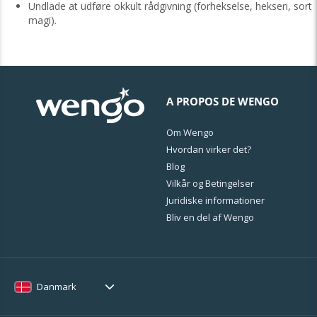
Undlade at udføre okkult rådgivning (forhekselse, hekseri, sort
magi).
A PROPOS DE WENGO
Om Wengo
Hvordan virker det?
Blog
Vilkår og Betingelser
Juridiske informationer
Bliv en del af Wengo
Danmark