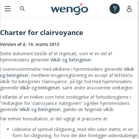
Charter for clairvoyance
Version af d. 14. marts 2013
Dette dokument består af et regelsæt, som er en del af
hjemmesidens generelle
Vilkår og Betingelser
.
I overensstemmelse med vilkårene i hjemmesidens generelle
Vilkår
og betingelser
, medfører brugerregistrering en accept af WENGOs
vilkår for kategorien ’clairvoyance’, på lige fod med hjemmesidens
generelle
Vilkår og betingelser
, samt andre associerede vedtægter.
I tilfælde af en hvilken som helst modsigelse af forholdsreglerne i
"Vedtægter for 'clairvoyance' kategorien" og/eller hjemmesidens
generelle
Vilkår og Betingelser
, gælder de følgende vilkår.
Før enhver konsultation, er det vigtigt at præcisere at:
Udøvelse af spirituel rådgivning, med eller uden støtte, er en
form for rådgivning, for hvor der ikke foreligger videnskabelige