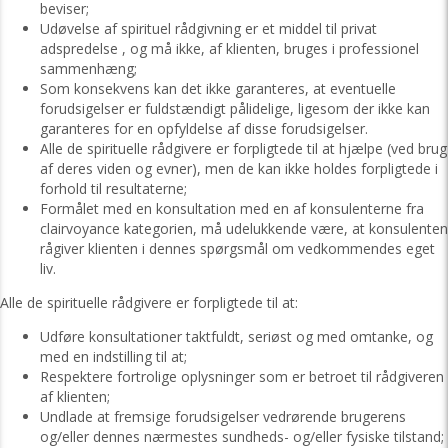
beviser;
Udøvelse af spirituel rådgivning er et middel til privat
adspredelse , og må ikke, af klienten, bruges i professionel
sammenhæng;
Som konsekvens kan det ikke garanteres, at eventuelle
forudsigelser er fuldstændigt pålidelige, ligesom der ikke kan
garanteres for en opfyldelse af disse forudsigelser.
Alle de spirituelle rådgivere er forpligtede til at hjælpe (ved brug
af deres viden og evner), men de kan ikke holdes forpligtede i
forhold til resultaterne;
Formålet med en konsultation med en af konsulenterne fra
clairvoyance kategorien, må udelukkende være, at konsulenten
rågiver klienten i dennes spørgsmål om vedkommendes eget
liv.
Alle de spirituelle rådgivere er forpligtede til at:
Udføre konsultationer taktfuldt, seriøst og med omtanke, og
med en indstilling til at;
Respektere fortrolige oplysninger som er betroet til rådgiveren
af klienten;
Undlade at fremsige forudsigelser vedrørende brugerens
og/eller dennes nærmestes sundheds- og/eller fysiske tilstand;